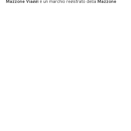
Mazzone Viaggi
è un marchio registrato della
Mazzone
Turismo S.a.s. di Luca Mazzone & C.
dedicato alla
prenotazione delle vacanze e non solo…
PRIVACY POLICY
–
COOKIE POLICY
Info utili
Via Agilulfo 1 – 82100 BENEVENTO
+39 0824 482030
+39 0824482030
info@mazzoneviaggi.com
Certificazioni